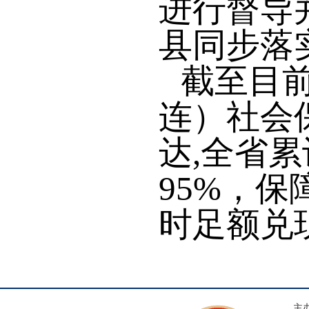
进行督导
县同步落
截至目前
连）社会
达,全省累
95%，
时足额兑
主