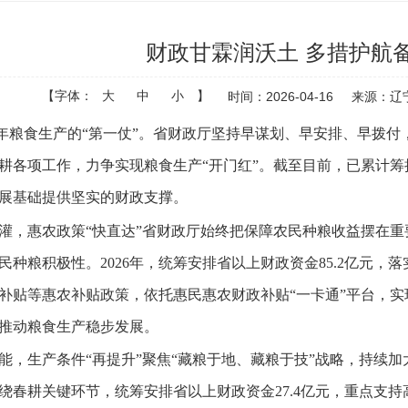
财政甘霖润沃土 多措护航
【字体：
大
中
小
】
时间：2026-04-16
来源：辽
粮食生产的“第一仗”。省财政厅坚持早谋划、早安排、早拨付
耕各项工作，力争实现粮食生产“开门红”。截至目前，已累计筹措
展基础提供坚实的财政支撑。
惠农政策“快直达”省财政厅始终把保障农民种粮收益摆在重
民种粮积极性。2026年，统筹安排省以上财政资金85.2亿元
补贴等惠农补贴政策，依托惠民惠农财政补贴“一卡通”平台，
推动粮食生产稳步发展。
生产条件“再提升”聚焦“藏粮于地、藏粮于技”战略，持续加
绕春耕关键环节，统筹安排省以上财政资金27.4亿元，重点支