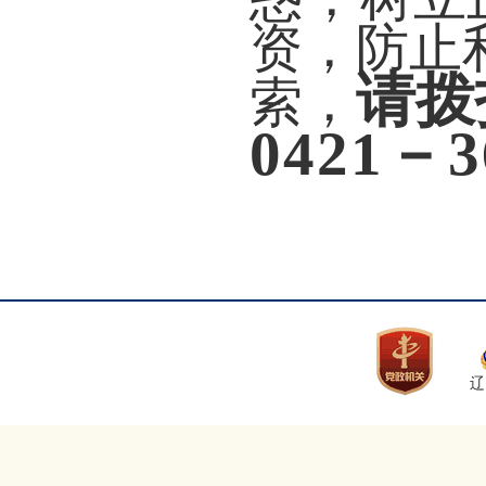
资，防止
请拨
索，
0421－3
辽