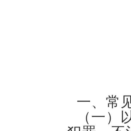
一、常
（一）