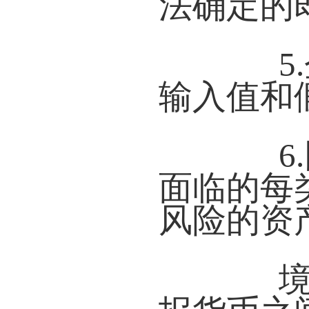
法确定的
5.
输入值和
6.
面临的每
风险的资
境外