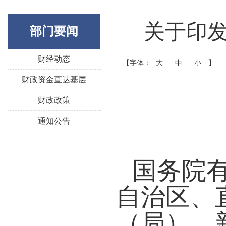
关于印发
部门要闻
财经动态
【字体：
大
中
小
】
财政资金直达基层
财政政策
通知公告
国务院
自治区、
（局），